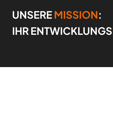
UNSERE
MISSION
:
IHR ENTWICKLUNGS
WOMIT UNSERE
API